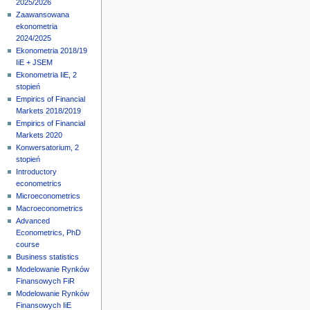
2025/2026
Zaawansowana
ekonometria
2024/2025
Ekonometria 2018/19
IiE + JSEM
Ekonometria IiE, 2
stopień
Empirics of Financial
Markets 2018/2019
Empirics of Financial
Markets 2020
Konwersatorium, 2
stopień
Introductory
econometrics
Microeconometrics
Macroeconometrics
Advanced
Econometrics, PhD
course
Business statistics
Modelowanie Rynków
Finansowych FiR
Modelowanie Rynków
Finansowych IiE