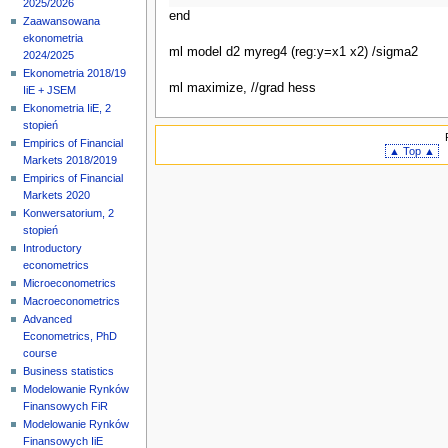
2025/2026
end
Zaawansowana
ekonometria
ml model d2 myreg4 (reg:y=x1 x2) /sigma2
2024/2025
Ekonometria 2018/19
ml maximize, //grad hess
IiE + JSEM
Ekonometria IiE, 2
stopień
Empirics of Financial
▲ Top ▲
Markets 2018/2019
Empirics of Financial
Markets 2020
Konwersatorium, 2
stopień
Introductory
econometrics
Microeconometrics
Macroeconometrics
Advanced
Econometrics, PhD
course
Business statistics
Modelowanie Rynków
Finansowych FiR
Modelowanie Rynków
Finansowych IiE