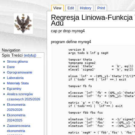
View
Edit
History
Print
Regresja Liniowa-Funkcja
Adu
cap pr drop myreg4
program define myreg4
	version 8 

Navigation
	args todo b lnf g negH

Spis Treści
(edytuj)
	tempvar theta

Strona główna
	tempname sigma2 

	mleval `theta' 		= `b', eq(1) 

Dane
	mleval `sigma2' 	= `b', eq(2) scalar

Oprogramowanie
	mlsum `lnf' = -($ML_y1-`theta')^2/(2*`sigma2')-0.5*ln(`sigma2') 

Laboratoria
	if (`todo' ==0 | `lnf' ==.) exit 

Materiały Stata
	tempvar fb fs

Egzaminy
	mlvecsum `lnf' `fb' = ($ML_y1-`theta')/`sigma2',	 	eq(1) 

Analiza szeregów
	mlvecsum `lnf' `fs' = ($ML_y1-`theta')^2/(2*`sigma2'^2)-1/(2*`sigma2'),	eq(2)

czasowych 2025/2026
	matrix `g' = (`fb',`fs') 

Ekonometria
	if (`todo'==1 | `lnf'==.) exit 

2025/2026
	tempvar fbb fbs fss

Ekonometria
	mlmatsum `lnf' `fbb'	= -1/`sigma2',              						eq(1) 

2024/2025
	mlmatsum `lnf' `fbs'	= -($ML_y1-`theta')/(`sigma2'^2),      			    eq(1,2) 

	mlmatsum `lnf' `fss'	= -($ML_y1-`theta')^2/(`sigma2'^3)+1/(2*`sigma2'^2),	eq(2) 

Zaawansowana
ekonometria